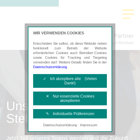
WIR VERWENDEN COOKIES
Scholz & Partner
Steuerberatung in Bochum
Entscheiden Sie selbst, ob diese Website neben
funktionell zum Betrieb der Website
erforderlichen Cookies auch Betreiber-Cookies
sowie Cookies für Tracking und Targeting
verwenden darf. Weitere Details finden Sie in der
Datenschutzerklärung
.
✓ Ich akzeptiere alle (Vielen
Dank!)
✕ Nur essenzielle Cookies
akzeptieren
Unsere
Stellenangebote
✎ Individuelle Präferenzen
·
Datenschutzerklärung
Impressum
Notwendige Cookies
Diese Cookies sind erforderlich, um die
Jetzt Teil unseres Teams werden und die Zukunft
grundlegende Funktionalität der Website