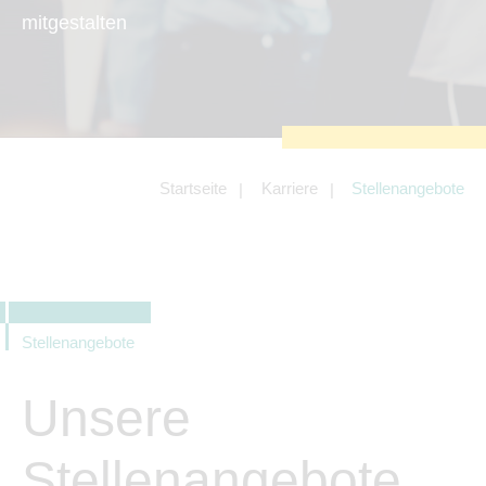
zu sichern.
mitgestalten
Tracking- und Targeting-Cookies
Diese Cookies sind erforderlich, um
unsere Website auf Ihre Bedürfnisse hin
zu optimieren. Hierzu gehört eine
bedarfsgerechte Gestaltung und
fortlaufende Verbesserung unseres
Angebotes einschließlich der
Verknüpfung zu Social-Media-
Angeboten von z.B. Facebook und
Startseite
Karriere
Stellenangebote
LinkedIn.
Betreibercookies
Diese Cookies sind erforderlich, um z.B.
Google Maps zu nutzen oder
eingebettete Videos abspielen zu
können.
Stellenangebote
Unsere
Stellenangebote