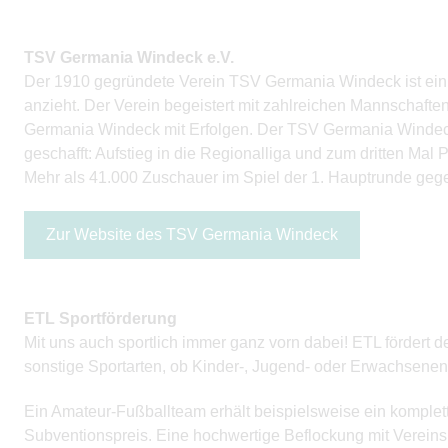
TSV Germania Windeck e.V.
Der 1910 gegründete Verein TSV Germania Windeck ist ein 
anzieht. Der Verein begeistert mit zahlreichen Mannschaft
Germania Windeck mit Erfolgen. Der TSV Germania Windeck h
geschafft: Aufstieg in die Regionalliga und zum dritten Ma
Mehr als 41.000 Zuschauer im Spiel der 1. Hauptrunde ge
Zur Website des TSV Germania Windeck
ETL Sportförderung
Mit uns auch sportlich immer ganz vorn dabei! ETL fördert
sonstige Sportarten, ob Kinder-, Jugend- oder Erwachsenenm
Ein Amateur-Fußballteam erhält beispielsweise ein komplett
Subventionspreis. Eine hochwertige Beflockung mit Vereins