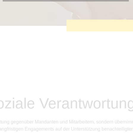
Diese Cookies sind erforderlich, um die grundlegende
Funktionalität der Website zu sichern.
Tracking- und Targeting-Cookies
Diese Cookies sind erforderlich, um unsere Website auf Ihre
Bedürfnisse hin zu optimieren. Hierzu gehört eine
bedarfsgerechte Gestaltung und fortlaufende Verbesserung
unseres Angebotes einschließlich der Verknüpfung zu
Social-Media-Angeboten von z.B. Facebook und LinkedIn.
Betreibercookies
Diese Cookies sind erforderlich, um z.B. Google Maps zu
nutzen oder eingebettete Videos abspielen zu können.
ziale Verantwortun
rtung gegenüber Mandanten und Mitarbeitern, sondern übernim
angfristigen Engagements auf der Unterstützung benachteiligte