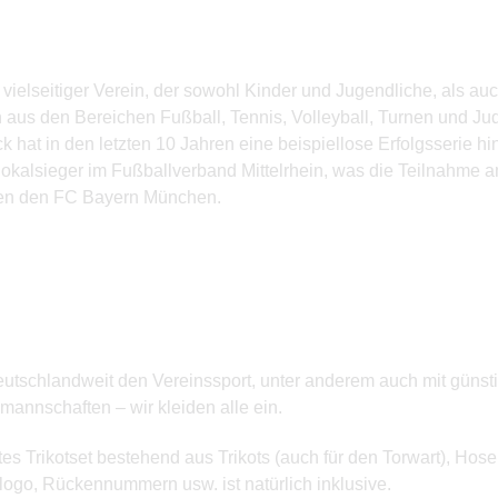
vielseitiger Verein, der sowohl Kinder und Jugendliche, als 
en aus den Bereichen Fußball, Tennis, Volleyball, Turnen und 
at in den letzten 10 Jahren eine beispiellose Erfolgsserie hi
l Pokalsieger im Fußballverband Mittelrhein, was die Teilnahm
gen den FC Bayern München.
 deutschlandweit den Vereinssport, unter anderem auch mit güns
annschaften – wir kleiden alle ein.
es Trikotset bestehend aus Trikots (auch für den Torwart), Ho
logo, Rückennummern usw. ist natürlich inklusive.