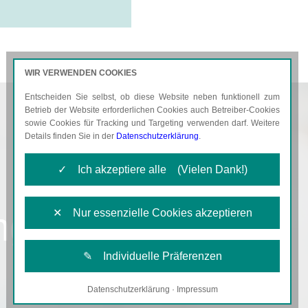
WIR VERWENDEN COOKIES
Entscheiden Sie selbst, ob diese Website neben funktionell zum
AKTUELLES
KARRIERE
Betrieb der Website erforderlichen Cookies auch Betreiber-Cookies
sowie Cookies für Tracking und Targeting verwenden darf. Weitere
Details finden Sie in der
Datenschutzerklärung
.
✓ Ich akzeptiere alle (Vielen Dank!)
ng
✕ Nur essenzielle Cookies akzeptieren
✎ Individuelle Präferenzen
Datenschutzerklärung
·
Impressum
Notwendige Cookies