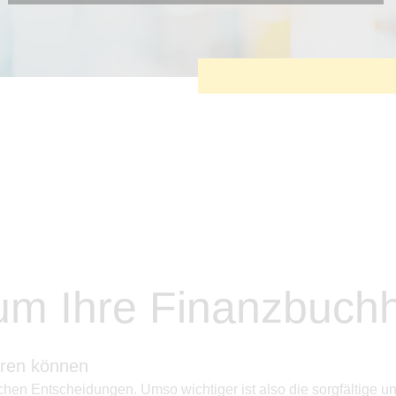
Diese Cookies sind erforderlich, um die grundlegende
Funktionalität der Website zu sichern.
Tracking- und Targeting-Cookies
Diese Cookies sind erforderlich, um unsere Website auf Ihre
Bedürfnisse hin zu optimieren. Hierzu gehört eine
bedarfsgerechte Gestaltung und fortlaufende Verbesserung
unseres Angebotes einschließlich der Verknüpfung zu
Social-Media-Angeboten von z.B. Facebook und LinkedIn.
Betreibercookies
Diese Cookies sind erforderlich, um z.B. Google Maps zu
nutzen oder eingebettete Videos abspielen zu können.
m Ihre Finanzbuchh
eren können
hen Entscheidungen. Umso wichtiger ist also die sorgfältige un