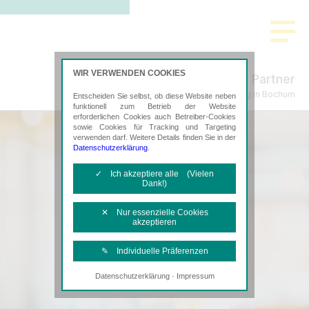
WIR VERWENDEN COOKIES
Scholz & Partner
Steuerberatung in Bochum
Entscheiden Sie selbst, ob diese Website neben
funktionell zum Betrieb der Website
erforderlichen Cookies auch Betreiber-Cookies
sowie Cookies für Tracking und Targeting
verwenden darf. Weitere Details finden Sie in der
Datenschutzerklärung
.
✓ Ich akzeptiere alle (Vielen
Dank!)
✕ Nur essenzielle Cookies
akzeptieren
✎ Individuelle Präferenzen
·
Datenschutzerklärung
Impressum
Notwendige Cookies
Diese Cookies sind erforderlich, um die
grundlegende Funktionalität der Website