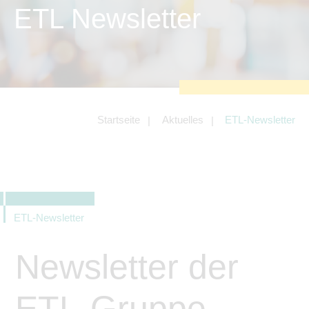
zu sichern.
ETL Newsletter
Tracking- und Targeting-Cookies
Diese Cookies sind erforderlich, um
unsere Website auf Ihre Bedürfnisse hin
zu optimieren. Hierzu gehört eine
bedarfsgerechte Gestaltung und
fortlaufende Verbesserung unseres
Angebotes einschließlich der
Verknüpfung zu Social-Media-
Angeboten von z.B. Facebook und
Startseite
Aktuelles
ETL-Newsletter
LinkedIn.
Betreibercookies
Diese Cookies sind erforderlich, um z.B.
Google Maps zu nutzen oder
eingebettete Videos abspielen zu
können.
ETL-Newsletter
Newsletter der
ETL-Gruppe