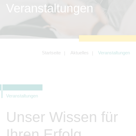
zu sichern.
Veranstaltungen
Tracking- und Targeting-Cookies
Diese Cookies sind erforderlich, um
unsere Website auf Ihre Bedürfnisse hin
zu optimieren. Hierzu gehört eine
bedarfsgerechte Gestaltung und
fortlaufende Verbesserung unseres
Angebotes einschließlich der
Verknüpfung zu Social-Media-
Angeboten von z.B. Facebook und
Startseite
Aktuelles
Veranstaltungen
LinkedIn.
Betreibercookies
Diese Cookies sind erforderlich, um z.B.
Google Maps zu nutzen oder
eingebettete Videos abspielen zu
können.
Veranstaltungen
Unser Wissen für
Ihren Erfolg