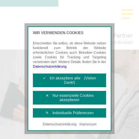
WIR VERWENDEN COOKIES
Scholz & Partner
Steuerberatung in Bochum
Entscheiden Sie selbst, ob diese Website neben
funktionell zum Betrieb der Website
erforderlichen Cookies auch Betreiber-Cookies
sowie Cookies für Tracking und Targeting
verwenden darf. Weitere Details finden Sie in der
Datenschutzerklärung
.
✓ Ich akzeptiere alle (Vielen
Dank!)
✕ Nur essenzielle Cookies
akzeptieren
✎ Individuelle Präferenzen
·
Datenschutzerklärung
Impressum
Notwendige Cookies
Diese Cookies sind erforderlich, um die
grundlegende Funktionalität der Website